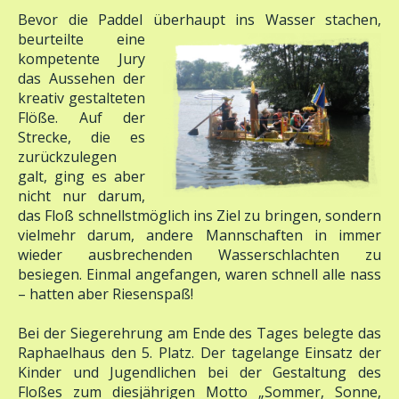
Bevor die Paddel überhaupt ins
Wasser stachen,
beurteilte eine
kompetente Jury
das Aussehen der
kreativ gestalteten
Flöße. Auf der
Strecke, die es
zurückzulegen
galt, ging es aber
nicht nur darum,
das Floß schnellstmöglich ins Ziel zu bringen, sondern
vielmehr darum, andere Mannschaften in immer
wieder ausbrechenden Wasserschlachten zu
besiegen. Einmal angefangen, waren schnell alle nass
– hatten aber Riesenspaß!
Bei der Siegerehrung am Ende des Tages belegte das
Raphaelhaus den 5. Platz. Der tagelange Einsatz der
Kinder und Jugendlichen bei der Gestaltung des
Floßes zum diesjährigen Motto „Sommer, Sonne,
Meer“ hatte sich also gelohnt! Auf dass sich im